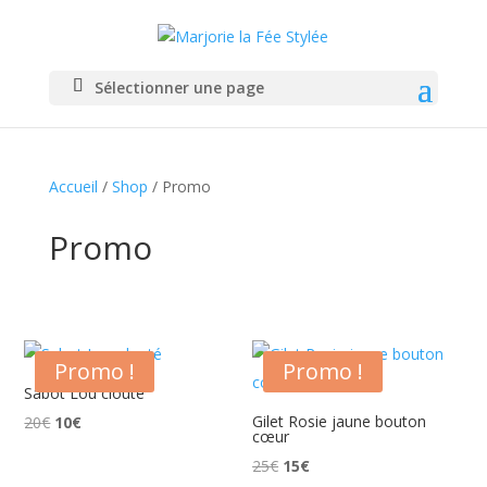
Sélectionner une page
Accueil
/
Shop
/ Promo
Promo
Promo !
Promo !
Sabot Lou clouté
Le
Le
Gilet Rosie jaune bouton
20
€
10
€
cœur
prix
prix
Le
Le
25
€
15
€
initial
actuel