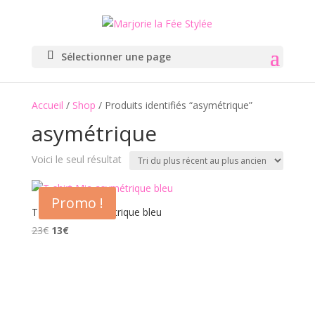
Sélectionner une page
Accueil
/
Shop
/ Produits identifiés “asymétrique”
asymétrique
Voici le seul résultat
Promo !
T-shirt Mia asymétrique bleu
Le
Le
23
€
13
€
prix
prix
initial
actuel
était :
est :
23€.
13€.