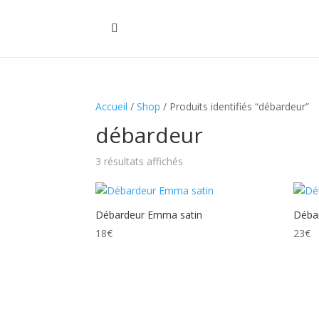
Accueil
/
Shop
/ Produits identifiés “débardeur”
débardeur
Trié
3 résultats affichés
du
plus
récent
Débardeur Emma satin
Débar
au
18
€
23
€
plus
ancien