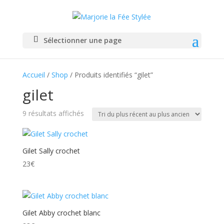
Sélectionner une page
Accueil
/
Shop
/ Produits identifiés “gilet”
gilet
Trié
9 résultats affichés
du
plus
récent
Gilet Sally crochet
au
23
€
plus
ancien
Gilet Abby crochet blanc