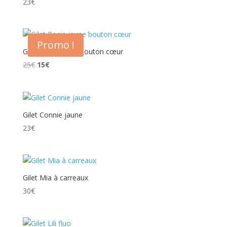
23
€
Promo !
Gilet Rosie jaune bouton cœur
Le
Le
25
€
15
€
prix
prix
initial
actuel
était :
est :
25€.
15€.
Gilet Connie jaune
23
€
Gilet Mia à carreaux
30
€