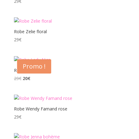
29
€
Robe Zelie floral
29
€
Promo !
Robe Lady Nice
Le
Le
29
€
20
€
prix
prix
initial
actuel
était :
est :
29€.
20€.
Robe Wendy Famand rose
29
€