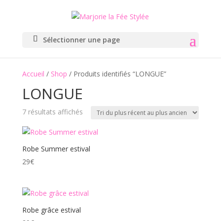
Sélectionner une page
Accueil
/
Shop
/ Produits identifiés “LONGUE”
LONGUE
Trié
7 résultats affichés
du
plus
récent
Robe Summer estival
au
29
€
plus
ancien
Robe grâce estival