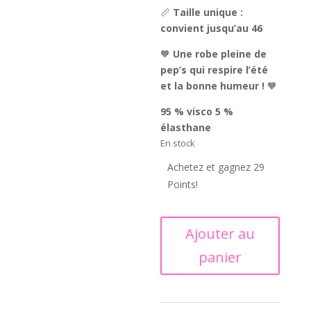
📏
Taille unique :
convient jusqu’au 46
🧡
Une robe pleine de
pep’s qui respire l’été
et la bonne humeur !
🧡
95 % visco 5 %
élasthane
En stock
Achetez et gagnez 29
Points!
quantité
Ajouter au
de
panier
Robe
Flavie
pep’s