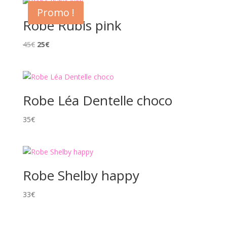
Promo !
Robe Rubis pink
Le
Le
45
€
25
€
prix
prix
initial
actuel
était :
est :
45€.
25€.
Robe Léa Dentelle choco
35
€
Robe Shelby happy
33
€