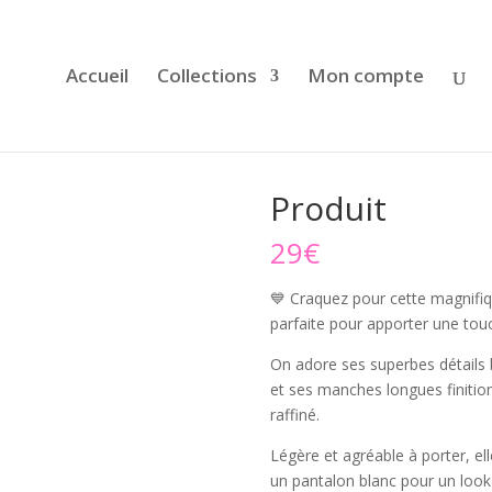
Accueil
Collections
Mon compte
Produit
29
€
💙 Craquez pour cette magnifiq
parfaite pour apporter une tou
On adore ses superbes détails b
et ses manches longues finition 
raffiné.
Légère et agréable à porter, el
un pantalon blanc pour un look