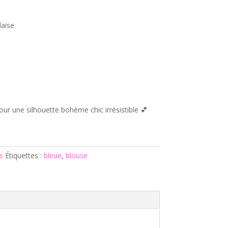
laise
ur une silhouette bohème chic irrésistible 💕
s
Étiquettes :
bleue
,
blouse