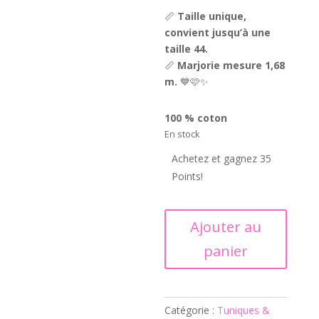
📏
Taille unique,
convient jusqu’à une
taille 44.
📏
Marjorie mesure 1,68
m.
💙🩷✨
100 % coton
En stock
Achetez et gagnez 35
Points!
quantité
Ajouter au
de
panier
Robe
Layla
iconic
Catégorie :
Tuniques &