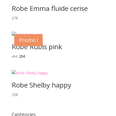
Robe Emma fluide cerise
27
€
Promo !
Robe Rubis pink
Le
Le
45
€
25
€
prix
prix
initial
actuel
était :
est :
45€.
25€.
Robe Shelby happy
33
€
Catégories